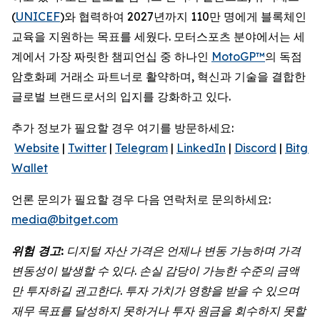
(
UNICEF
)와 협력하여 2027년까지 110만 명에게 블록체인
교육을 지원하는 목표를 세웠다. 모터스포츠 분야에서는 세
계에서 가장 짜릿한 챔피언십 중 하나인
MotoGP™
의 독점
암호화폐 거래소 파트너로 활약하며, 혁신과 기술을 결합한
글로벌 브랜드로서의 입지를 강화하고 있다.
추가 정보가 필요할 경우 여기를 방문하세요:
Website
|
Twitter
|
Telegram
|
LinkedIn
|
Discord
|
Bitget
Wallet
언론 문의가 필요할 경우 다음 연락처로 문의하세요:
media@bitget.com
위험
경고
:
디지털
자산
가격은
언제나
변동
가능하며
가격
변동성이
발생할
수
있다
.
손실
감당이
가능한
수준의
금액
만
투자하길
권고한다
.
투자
가치가
영향을
받을
수
있으며
재무
목표를
달성하지
못하거나
투자
원금을
회수하지
못할