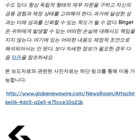
수도
있다
.
항상
독립적
형태의
재무
자문을
구하고
자신의
금융
경험과
재정
상태를
고려해야
한다
.
과거에
달성한
성
과는
미래
성과를
신뢰할
수
있는
척도가
될
수
없다
. Bitget
은
귀하에게
발생할
수
있는
어떠한
손실에
대해서도
책임을
지지
않는다
.
여기에
있는
어떠한
내용도
재정적
조언으로
해석되어서는
안
된다
.
보다
자세한
정보가
필요한
경우
다
음
약관
을
참조하세요
본 보도자료와 관련된 사진자료는 하단 링크를 통해 이용 가
능합니다.
http://www.globenewswire.com/NewsRoom/Attachme
6e06-4dc0-a2e5-e75cce10a21b